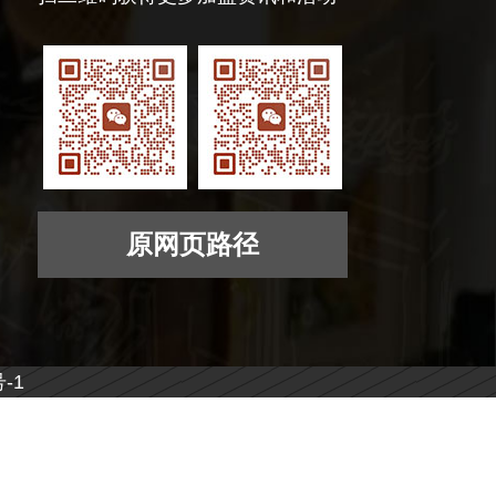
原网页路径
-1