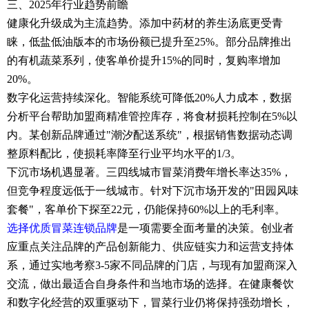
三、2025年行业趋势前瞻
健康化升级成为主流趋势。添加中药材的养生汤底更受青
睐，低盐低油版本的市场份额已提升至25%。部分品牌推出
的有机蔬菜系列，使客单价提升15%的同时，复购率增加
20%。
数字化运营持续深化。智能系统可降低20%人力成本，数据
分析平台帮助加盟商精准管控库存，将食材损耗控制在5%以
内。某创新品牌通过"潮汐配送系统"，根据销售数据动态调
整原料配比，使损耗率降至行业平均水平的1/3。
下沉市场机遇显著。三四线城市冒菜消费年增长率达35%，
但竞争程度远低于一线城市。针对下沉市场开发的"田园风味
套餐"，客单价下探至22元，仍能保持60%以上的毛利率。
选择优质冒菜连锁品牌
是一项需要全面考量的决策。创业者
应重点关注品牌的产品创新能力、供应链实力和运营支持体
系，通过实地考察3-5家不同品牌的门店，与现有加盟商深入
交流，做出最适合自身条件和当地市场的选择。在健康餐饮
和数字化经营的双重驱动下，冒菜行业仍将保持强劲增长，