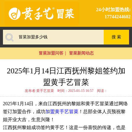
24小时加盟热线:
17744244602
冒菜加盟问答
冒菜新闻动态
2025年1月14日江西抚州黎姐签约加
盟黄手艺冒菜
发布者:黄手艺冒菜
时间：2025-01-15 16:57
阅读：
2025年1月14日，来自江西抚州的黎姐和黄手艺冒菜通过网络
签订加盟合作，成功
加盟黄手艺冒菜
！总部全体人员预祝黎
姐开业大吉，生意兴隆！
江西抚州黎姐成功签约黄手艺！这是一份喜悦的传递，也是