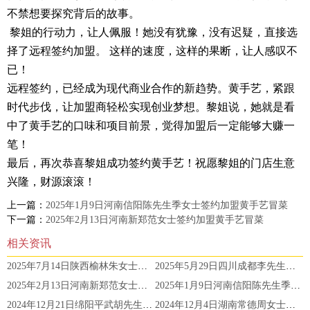
不禁想要探究背后的故事。
黎姐的行动力，让人佩服！她没有犹豫，没有迟疑，直接选
择了远程签约加盟。 这样的速度，这样的果断，让人感叹不
已！
远程签约，已经成为现代商业合作的新趋势。黄手艺，紧跟
时代步伐，让加盟商轻松实现创业梦想。黎姐说，她就是看
中了黄手艺的口味和项目前景，觉得加盟后一定能够大赚一
笔！
最后，再次恭喜黎姐成功签约黄手艺！祝愿黎姐的门店生意
兴隆，财源滚滚！
上一篇：
2025年1月9日河南信阳陈先生季女士签约加盟黄手艺冒菜
下一篇：
2025年2月13日河南新郑范女士签约加盟黄手艺冒菜
相关资讯
2025年7月14日陕西榆林朱女士签约加盟黄手艺冒菜
2025年5月29日四川成都李先生签约加盟黄手艺冒菜
2025年2月13日河南新郑范女士签约加盟黄手艺冒菜
2025年1月9日河南信阳陈先生季女士签约加盟黄手艺冒菜
2024年12月21日绵阳平武胡先生签约加盟黄手艺冒菜
2024年12月4日湖南常德周女士和杨先生签约加盟黄手艺冒菜