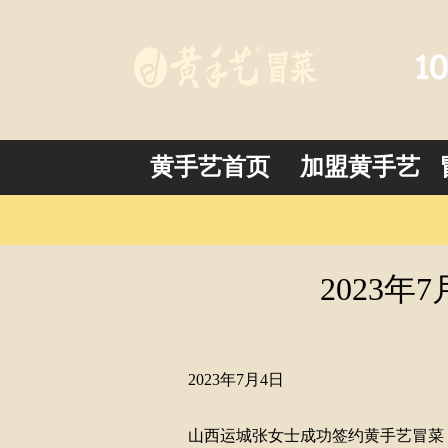
黄手艺首页
加盟黄手艺
2023
2023年7月4日
山西运城张女士成功签约黄手艺冒菜