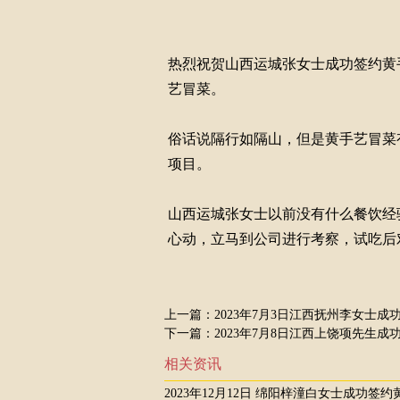
热烈祝贺山西运城张女士成功签约黄
艺冒菜。
俗话说隔行如隔山，但是黄手艺冒菜
项目。
山西运城张女士以前没有什么餐饮经
心动，立马到公司进行考察，试吃后
上一篇：
2023年7月3日江西抚州李女士
下一篇：
2023年7月8日江西上饶项先生
相关资讯