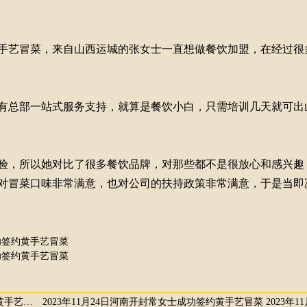
手艺冒菜，来自山西运城的张女士一直想做餐饮加盟，在经过很
有总部一站式服务支持，就算是餐饮小白，只需培训几天就可出
验，所以她对比了很多餐饮品牌，对那些都不是很放心和感兴趣
对冒菜口味非常满意，也对公司的扶持政策非常满意，于是当即
成功签约黄手艺冒菜
成功签约黄手艺冒菜
2023年12月12日 绵阳梓潼白女士成功签约黄手艺冒菜
2023年11月24日河南开封常女士成功签约黄手艺冒菜
2023