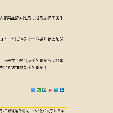
多冒菜品牌对比后，最后选择了黄手
山了，可以说是非常不错的餐饮加盟
，后来在了解到黄手艺冒菜后，非常
决定签约加盟黄手艺冒菜！
年11月7日新疆喀什杨先生成功签约黄手艺冒菜