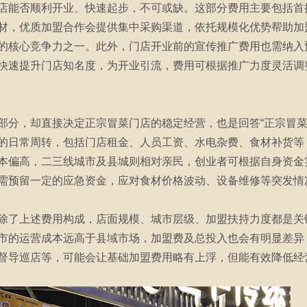
店能否顺利开业、快速起步，不可或缺。这部分费用主要包括首
材，优质加盟合作会提供集中采购渠道，依托规模化优势帮助加
的核心竞争力之一。此外，门店开业前的宣传推广费用也需纳入
快速提升门店知名度，为开业引流，费用可根据推广力度灵活调
部分，却直接决定正宗冒菜门店的稳定经营，也是回答“正宗冒菜
的日常周转，包括门店租金、人员工资、水电杂费、食材补货等
本偏高，二三线城市及县城则相对亲民，创业者可根据自身资金
需预留一定的应急资金，应对食材价格波动、设备维修等突发情
除了上述费用构成，店面规模、城市层级、加盟扶持力度都是关
市的运营成本远高于县域市场，加盟费及总投入也会有明显差异
督导巡店等，可能会让基础加盟费用略有上浮，但能有效降低经